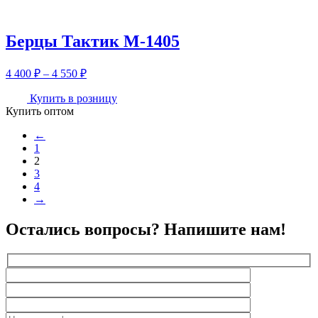
700 ₽
Берцы Тактик М-1405
Диапазон
4 400
₽
–
4 550
₽
цен:
4
Купить в розницу
Купить оптом
400 ₽
–
←
4
1
550 ₽
2
3
4
→
Остались вопросы? Напишите нам!