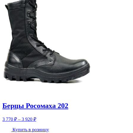
4
650 ₽
Берцы Росомаха 202
Диапазон
3 770
₽
–
3 920
₽
цен:
3
Купить в розницу