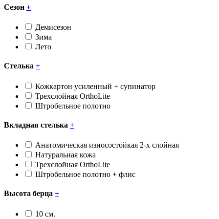
Сезон
+
Демисезон
Зима
Лето
Стелька
+
Кожкартон усиленный + супинатор
Трехслойная OrthoLite
Штробельное полотно
Вкладная стелька
+
Анатомическая износостойкая 2-х слойная
Натуральная кожа
Трехслойная OrthoLite
Штробельное полотно + флис
Высота берца
+
10 см.