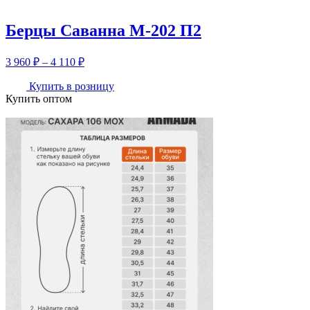
110 ₽
Берцы Саванна М-202 П2
Диапазон
3 960
₽
–
4 110
₽
цен:
3
Купить в розницу
Купить оптом
960 ₽
–
4
110 ₽