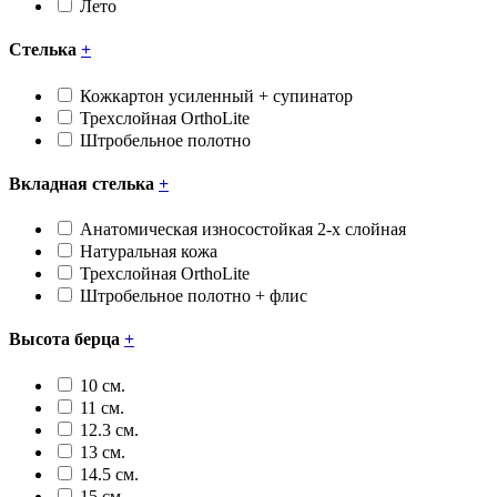
Лето
Стелька
+
Кожкартон усиленный + супинатор
Трехслойная OrthoLite
Штробельное полотно
Вкладная стелька
+
Анатомическая износостойкая 2-х слойная
Натуральная кожа
Трехслойная OrthoLite
Штробельное полотно + флис
Высота берца
+
10 см.
11 см.
12.3 см.
13 см.
14.5 см.
15 см.