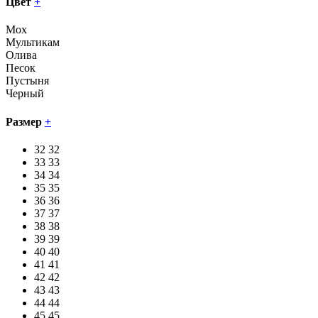
Цвет
+
Мох
Мультикам
Олива
Песок
Пустыня
Черный
Размер
+
32
32
33
33
34
34
35
35
36
36
37
37
38
38
39
39
40
40
41
41
42
42
43
43
44
44
45
45