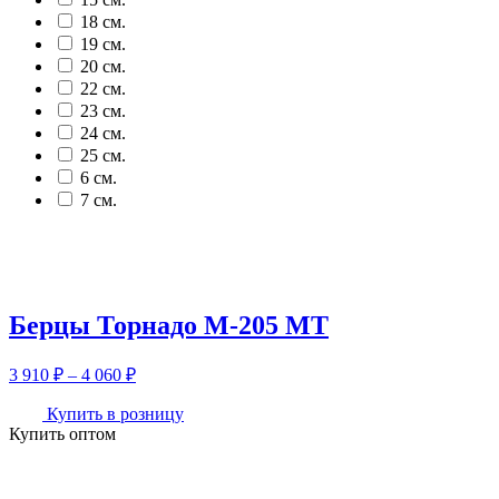
18 см.
19 см.
20 см.
22 см.
23 см.
24 см.
25 см.
6 см.
7 см.
Берцы Торнадо М-205 МТ
Диапазон
3 910
₽
–
4 060
₽
цен:
3
Купить в розницу
Купить оптом
910 ₽
–
4
060 ₽