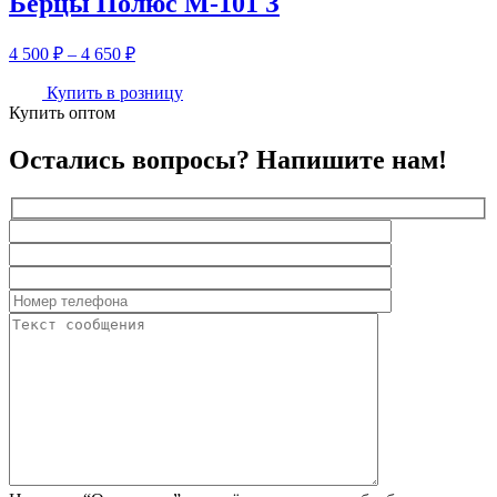
Берцы Полюс М-101 З
Диапазон
4 500
₽
–
4 650
₽
цен:
4
Купить в розницу
Купить оптом
500 ₽
–
4
Остались вопросы? Напишите нам!
650 ₽