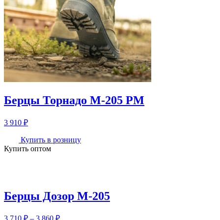
Берцы Торнадо М-205 РМ
3 910
₽
Купить в розницу
Купить оптом
Берцы Дозор М-205
Диапазон
3 710
₽
–
3 860
₽