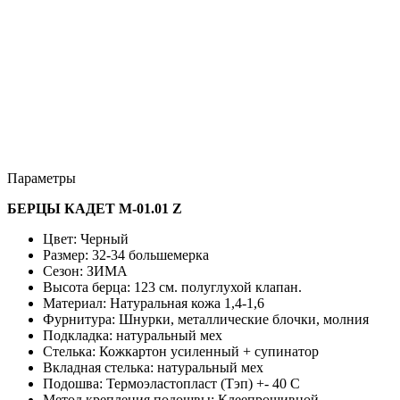
Параметры
БЕРЦЫ КАДЕТ М-01.01
Z
Цвет: Черный
Размер: 32-34 большемерка
Сезон: ЗИМА
Высота берца: 123 см. полуглухой клапан.
Материал: Натуральная кожа 1,4-1,6
Фурнитура: Шнурки, металлические блочки, молния
Подкладка: натуральный мех
Стелька: Кожкартон усиленный + супинатор
Вкладная стелька: натуральный мех
Подошва: Термоэластопласт (Тэп) +- 40 С
Метод крепления подошвы: Клеепрошивной