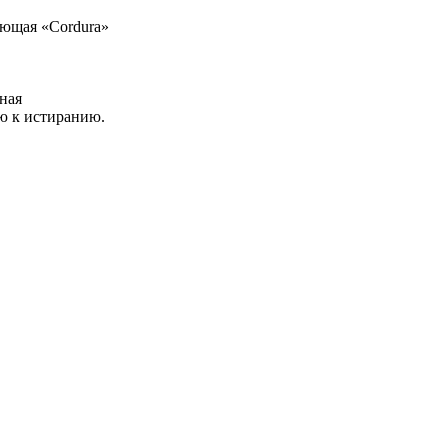
ающая «Cоrdura»
ная
ю к истиранию.