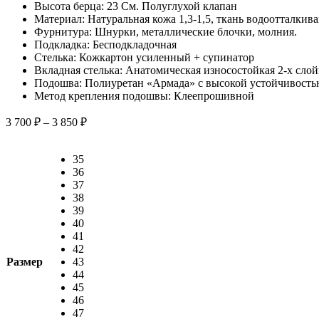
Высота берца: 23 См. Полуглухой клапан
Материал: Натуральная кожа 1,3-1,5, ткань водоотталкив
Фурнитура: Шнурки, металлические блочки, молния.
Подкладка: Бесподкладочная
Стелька: Кожкартон усиленный + супинатор
Вкладная стелька: Анатомическая износостойкая 2-х слой
Подошва: Полиуретан «Армада» с высокой устойчивость
Метод крепления подошвы: Клеепрошивной
Диапазон
3 700
₽
–
3 850
₽
цен:
3
35
700 ₽
36
–
37
3
38
850 ₽
39
40
41
42
Размер
43
44
45
46
47