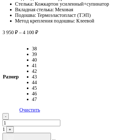
Стелька: Кожкартон усиленный+супинатор
Вкладная стелька: Меховая
Подошва: Термоэластопласт (ТЭП)
Метод крепления подошвы: Клеевой
Диапазон
3 950
₽
–
4 100
₽
цен:
3
38
950 ₽
39
–
40
4
41
100 ₽
42
Размер
43
44
45
46
47
Очистить
Quantity
-
1
+