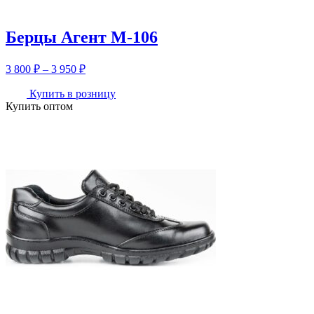
650 ₽
Берцы Агент М-106
Диапазон
3 800
₽
–
3 950
₽
цен:
3
Купить в розницу
Купить оптом
800 ₽
–
3
950 ₽