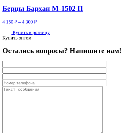
Берцы Бархан М-1502 П
Диапазон
4 150
₽
–
4 300
₽
цен:
4
Купить в розницу
Купить оптом
150 ₽
–
4
Остались вопросы? Напишите нам!
300 ₽