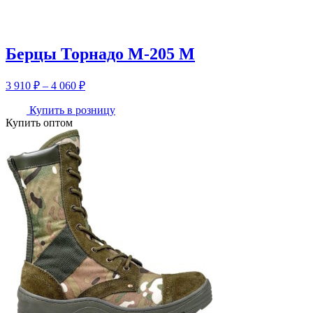
Берцы Торнадо М-205 М
Диапазон
3 910
₽
–
4 060
₽
цен:
3
Купить в розницу
Купить оптом
910 ₽
–
4
060 ₽