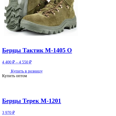
Берцы Тактик М-1405 О
Диапазон
4 400
₽
–
4 550
₽
цен:
4
Купить в розницу
Купить оптом
400 ₽
–
4
550 ₽
Берцы Терек М-1201
3 970
₽