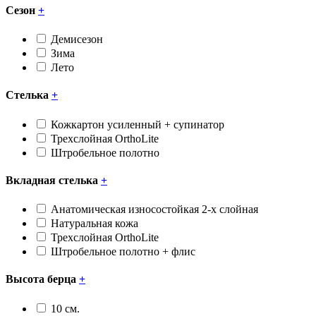
Сезон
+
Демисезон
Зима
Лето
Стелька
+
Кожкартон усиленный + супинатор
Трехслойная OrthoLite
Штробельное полотно
Вкладная стелька
+
Анатомическая износостойкая 2-х слойная
Натуральная кожа
Трехслойная OrthoLite
Штробельное полотно + флис
Высота берца
+
10 см.