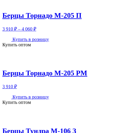
060 ₽
Берцы Торнадо М-205 П
Диапазон
3 910
₽
–
4 060
₽
цен:
3
Купить в розницу
Купить оптом
910 ₽
–
4
060 ₽
Берцы Торнадо М-205 РМ
3 910
₽
Купить в розницу
Купить оптом
Берцы Тундра М-106 З