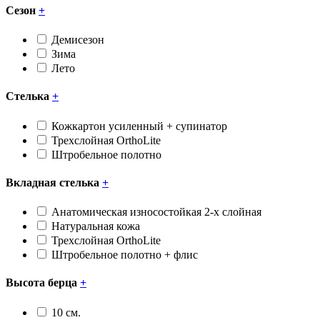
Сезон
+
Демисезон
Зима
Лето
Стелька
+
Кожкартон усиленный + супинатор
Трехслойная OrthoLite
Штробельное полотно
Вкладная стелька
+
Анатомическая износостойкая 2-х слойная
Натуральная кожа
Трехслойная OrthoLite
Штробельное полотно + флис
Высота берца
+
10 см.