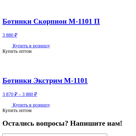
Ботинки Скорпион М-1101 П
3 880
₽
Купить в розницу
Купить оптом
Ботинки Экстрим М-1101
Диапазон
3 870
₽
–
3 880
₽
цен:
3
Купить в розницу
Купить оптом
870 ₽
–
3
Остались вопросы? Напишите нам!
880 ₽