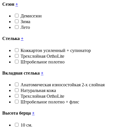
Сезон
+
Демисезон
Зима
Лето
Стелька
+
Кожкартон усиленный + супинатор
Трехслойная OrthoLite
Штробельное полотно
Вкладная стелька
+
Анатомическая износостойкая 2-х слойная
Натуральная кожа
Трехслойная OrthoLite
Штробельное полотно + флис
Высота берца
+
10 см.